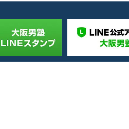
〒542-0085